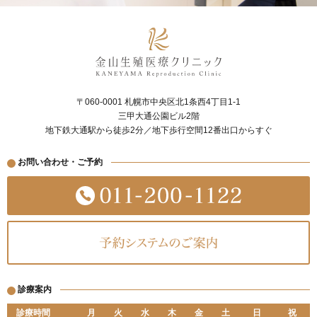
〒060-0001 札幌市中央区北1条西4丁目1-1
三甲大通公園ビル2階
地下鉄大通駅から徒歩2分／地下歩行空間12番出口からすぐ
お問い合わせ・ご予約
診療案内
診療時間
月
火
水
木
金
土
日
祝