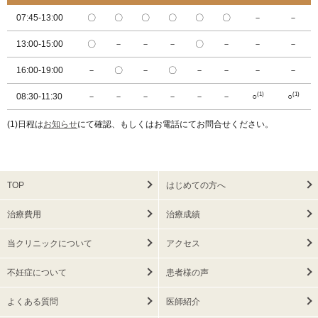
07:45-13:00
〇
〇
〇
〇
〇
〇
－
－
13:00-15:00
〇
－
－
－
〇
－
－
－
16:00-19:00
－
〇
－
〇
－
－
－
－
(1)
(1)
08:30-11:30
－
－
－
－
－
－
○
○
(1)日程は
お知らせ
にて確認、もしくはお電話にてお問合せください。
TOP
はじめての方へ
治療費用
治療成績
当クリニックについて
アクセス
不妊症について
患者様の声
よくある質問
医師紹介