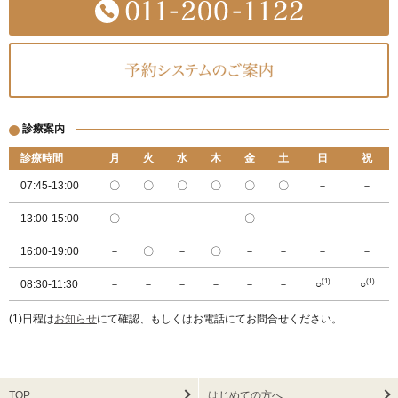
診療案内
診療時間
月
火
水
木
金
土
日
祝
07:45-13:00
〇
〇
〇
〇
〇
〇
－
－
13:00-15:00
〇
－
－
－
〇
－
－
－
16:00-19:00
－
〇
－
〇
－
－
－
－
(1)
(1)
08:30-11:30
－
－
－
－
－
－
○
○
(1)日程は
お知らせ
にて確認、もしくはお電話にてお問合せください。
TOP
はじめての方へ