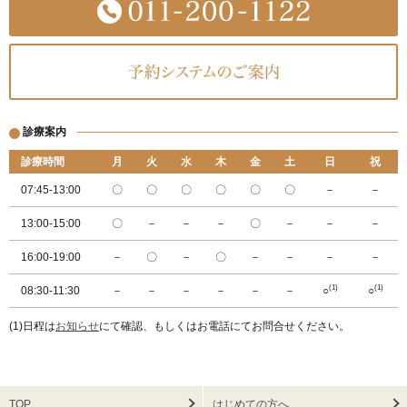
診療案内
診療時間
月
火
水
木
金
土
日
祝
07:45-13:00
〇
〇
〇
〇
〇
〇
－
－
13:00-15:00
〇
－
－
－
〇
－
－
－
16:00-19:00
－
〇
－
〇
－
－
－
－
(1)
(1)
08:30-11:30
－
－
－
－
－
－
○
○
(1)日程は
お知らせ
にて確認、もしくはお電話にてお問合せください。
TOP
はじめての方へ