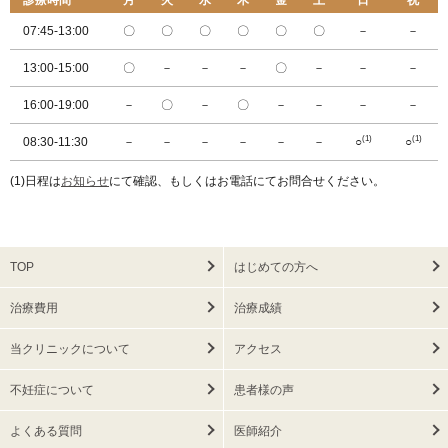
診療時間
月
火
水
木
金
土
日
祝
07:45-13:00
〇
〇
〇
〇
〇
〇
－
－
13:00-15:00
〇
－
－
－
〇
－
－
－
16:00-19:00
－
〇
－
〇
－
－
－
－
(1)
(1)
08:30-11:30
－
－
－
－
－
－
○
○
(1)日程は
お知らせ
にて確認、もしくはお電話にてお問合せください。
TOP
はじめての方へ
治療費用
治療成績
当クリニックについて
アクセス
不妊症について
患者様の声
よくある質問
医師紹介