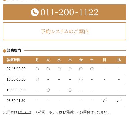
診療案内
診療時間
月
火
水
木
金
土
日
祝
07:45-13:00
〇
〇
〇
〇
〇
〇
－
－
13:00-15:00
〇
－
－
－
〇
－
－
－
16:00-19:00
－
〇
－
〇
－
－
－
－
(1)
(1)
08:30-11:30
－
－
－
－
－
－
○
○
(1)日程は
お知らせ
にて確認、もしくはお電話にてお問合せください。