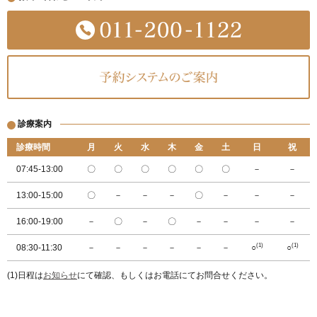
診療案内
診療時間
月
火
水
木
金
土
日
祝
07:45-13:00
〇
〇
〇
〇
〇
〇
－
－
13:00-15:00
〇
－
－
－
〇
－
－
－
16:00-19:00
－
〇
－
〇
－
－
－
－
(1)
(1)
08:30-11:30
－
－
－
－
－
－
○
○
(1)日程は
お知らせ
にて確認、もしくはお電話にてお問合せください。