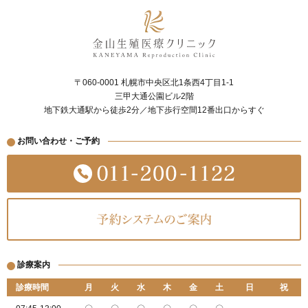
〒060-0001 札幌市中央区北1条西4丁目1-1
三甲大通公園ビル2階
地下鉄大通駅から徒歩2分／地下歩行空間12番出口からすぐ
お問い合わせ・ご予約
診療案内
診療時間
月
火
水
木
金
土
日
祝