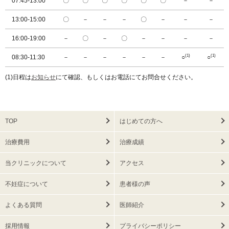
07:45-13:00
〇
〇
〇
〇
〇
〇
－
－
13:00-15:00
〇
－
－
－
〇
－
－
－
16:00-19:00
－
〇
－
〇
－
－
－
－
(1)
(1)
08:30-11:30
－
－
－
－
－
－
○
○
(1)日程は
お知らせ
にて確認、もしくはお電話にてお問合せください。
TOP
はじめての方へ
治療費用
治療成績
当クリニックについて
アクセス
不妊症について
患者様の声
よくある質問
医師紹介
採用情報
プライバシーポリシー