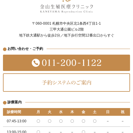
〒060-0001 札幌市中央区北1条西4丁目1-1
三甲大通公園ビル2階
地下鉄大通駅から徒歩2分／地下歩行空間12番出口からすぐ
お問い合わせ・ご予約
診療案内
診療時間
月
火
水
木
金
土
日
祝
07:45-13:00
〇
〇
〇
〇
〇
〇
－
－
13:00-15:00
〇
－
－
－
〇
－
－
－