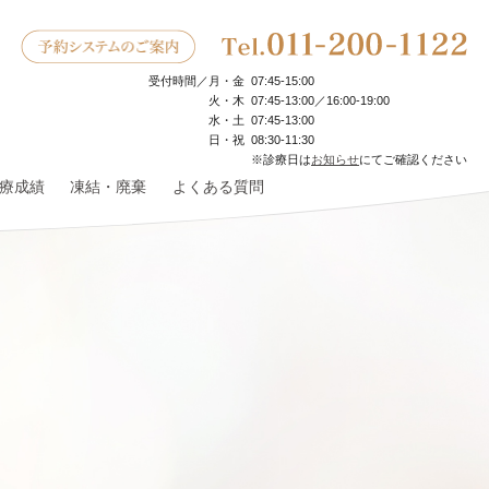
受付時間／
月・金
07:45‐15:00
火・木
07:45‐13:00／16:00-19:00
水・土
07:45‐13:00
日・祝
08:30‐11:30
※診療日は
お知らせ
にてご確認ください
療成績
凍結・廃棄
よくある質問