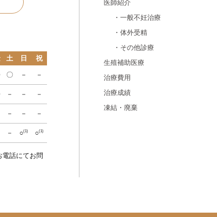
医師紹介
・一般不妊治療
・体外受精
・その他診療
金
土
日
祝
生殖補助医療
〇
〇
－
－
治療費用
治療成績
〇
－
－
－
凍結・廃棄
－
－
－
－
－
－
○
○
(1)
(1)
お電話にてお問