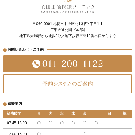
〒060-0001 札幌市中央区北1条西4丁目1-1
三甲大通公園ビル2階
地下鉄大通駅から徒歩2分／地下歩行空間12番出口からすぐ
お問い合わせ・ご予約
診療案内
診療時間
月
火
水
木
金
土
日
祝
07:45-13:00
〇
〇
〇
〇
〇
〇
－
－
13:00-15:00
〇
－
－
－
〇
－
－
－