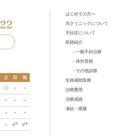
はじめての方へ
当クリニックについて
不妊症について
医師紹介
・一般不妊治療
・体外受精
・その他診療
金
土
日
祝
生殖補助医療
〇
〇
－
－
治療費用
治療成績
〇
－
－
－
凍結・廃棄
－
－
－
－
－
－
○
○
(1)
(1)