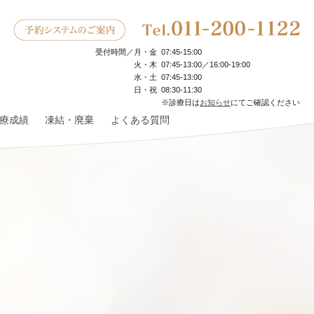
受付時間／
月・金
07:45‐15:00
火・木
07:45‐13:00／16:00-19:00
水・土
07:45‐13:00
日・祝
08:30‐11:30
※診療日は
お知らせ
にてご確認ください
療成績
凍結・廃棄
よくある質問