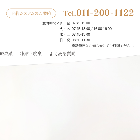
受付時間／
月・金
07:45‐15:00
火・木
07:45‐13:00／16:00-19:00
水・土
07:45‐13:00
日・祝
08:30‐11:30
※診療日は
お知らせ
にてご確認ください
療成績
凍結・廃棄
よくある質問