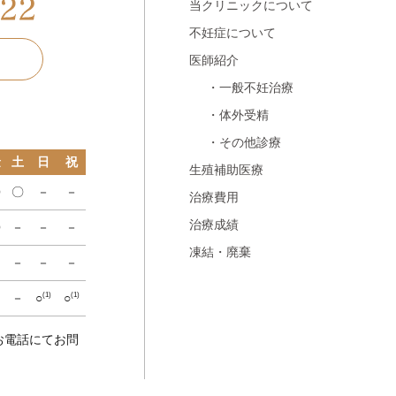
当クリニックについて
不妊症について
医師紹介
・一般不妊治療
・体外受精
・その他診療
金
土
日
祝
生殖補助医療
〇
〇
－
－
治療費用
治療成績
〇
－
－
－
凍結・廃棄
－
－
－
－
－
－
○
○
(1)
(1)
お電話にてお問