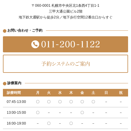
〒060-0001 札幌市中央区北1条西4丁目1-1
三甲大通公園ビル2階
地下鉄大通駅から徒歩2分／地下歩行空間12番出口からすぐ
お問い合わせ・ご予約
診療案内
診療時間
月
火
水
木
金
土
日
祝
07:45-13:00
〇
〇
〇
〇
〇
〇
－
－
13:00-15:00
〇
－
－
－
〇
－
－
－
16:00-19:00
－
〇
－
〇
－
－
－
－