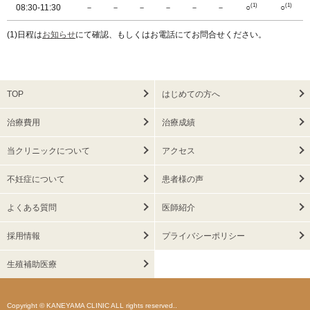
(1)
(1)
08:30-11:30
－
－
－
－
－
－
○
○
(1)日程は
お知らせ
にて確認、もしくはお電話にてお問合せください。
TOP
はじめての方へ
治療費用
治療成績
当クリニックについて
アクセス
不妊症について
患者様の声
よくある質問
医師紹介
採用情報
プライバシーポリシー
生殖補助医療
Copyright © KANEYAMA CLINIC ALL rights reserved..