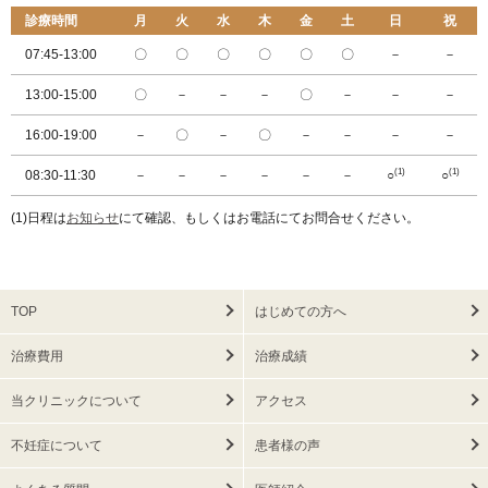
診療時間
月
火
水
木
金
土
日
祝
07:45-13:00
〇
〇
〇
〇
〇
〇
－
－
13:00-15:00
〇
－
－
－
〇
－
－
－
16:00-19:00
－
〇
－
〇
－
－
－
－
(1)
(1)
08:30-11:30
－
－
－
－
－
－
○
○
(1)日程は
お知らせ
にて確認、もしくはお電話にてお問合せください。
TOP
はじめての方へ
治療費用
治療成績
当クリニックについて
アクセス
不妊症について
患者様の声