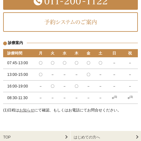
診療案内
診療時間
月
火
水
木
金
土
日
祝
07:45-13:00
〇
〇
〇
〇
〇
〇
－
－
13:00-15:00
〇
－
－
－
〇
－
－
－
16:00-19:00
－
〇
－
〇
－
－
－
－
(1)
(1)
08:30-11:30
－
－
－
－
－
－
○
○
(1)日程は
お知らせ
にて確認、もしくはお電話にてお問合せください。
TOP
はじめての方へ