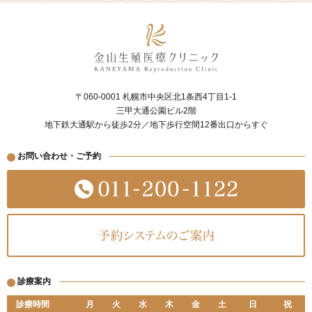
〒060-0001 札幌市中央区北1条西4丁目1-1
三甲大通公園ビル2階
地下鉄大通駅から徒歩2分／地下歩行空間12番出口からすぐ
お問い合わせ・ご予約
診療案内
診療時間
月
火
水
木
金
土
日
祝