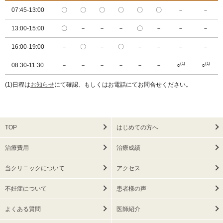
07:45-13:00
〇
〇
〇
〇
〇
〇
－
－
13:00-15:00
〇
－
－
－
〇
－
－
－
16:00-19:00
－
〇
－
〇
－
－
－
－
(1)
(1)
08:30-11:30
－
－
－
－
－
－
○
○
(1)日程は
お知らせ
にて確認、もしくはお電話にてお問合せください。
TOP
はじめての方へ
治療費用
治療成績
当クリニックについて
アクセス
不妊症について
患者様の声
よくある質問
医師紹介