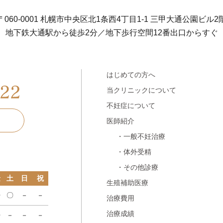
〒060-0001 札幌市中央区北1条西4丁目1-1
三甲大通公園ビル2
地下鉄大通駅から徒歩2分／地下歩行空間12番出口からすぐ
はじめての方へ
当クリニックについて
不妊症について
医師紹介
・一般不妊治療
・体外受精
・その他診療
金
土
日
祝
生殖補助医療
〇
〇
－
－
治療費用
治療成績
〇
－
－
－