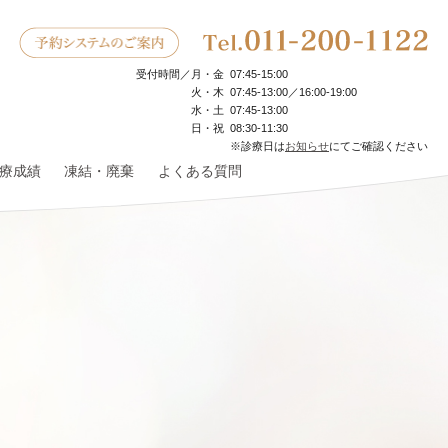
受付時間／
月・金
07:45‐15:00
火・木
07:45‐13:00／16:00-19:00
水・土
07:45‐13:00
日・祝
08:30‐11:30
※診療日は
お知らせ
にてご確認ください
療成績
凍結・廃棄
よくある質問