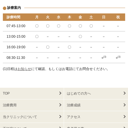
診療案内
診療時間
月
火
水
木
金
土
日
祝
07:45-13:00
〇
〇
〇
〇
〇
〇
－
－
13:00-15:00
〇
－
－
－
〇
－
－
－
16:00-19:00
－
〇
－
〇
－
－
－
－
(1)
(1)
08:30-11:30
－
－
－
－
－
－
○
○
(1)日程は
お知らせ
にて確認、もしくはお電話にてお問合せください。
TOP
はじめての方へ
治療費用
治療成績
当クリニックについて
アクセス