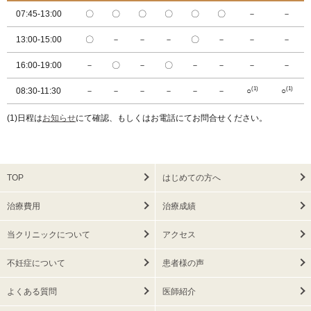
07:45-13:00
〇
〇
〇
〇
〇
〇
－
－
13:00-15:00
〇
－
－
－
〇
－
－
－
16:00-19:00
－
〇
－
〇
－
－
－
－
(1)
(1)
08:30-11:30
－
－
－
－
－
－
○
○
(1)日程は
お知らせ
にて確認、もしくはお電話にてお問合せください。
TOP
はじめての方へ
治療費用
治療成績
当クリニックについて
アクセス
不妊症について
患者様の声
よくある質問
医師紹介