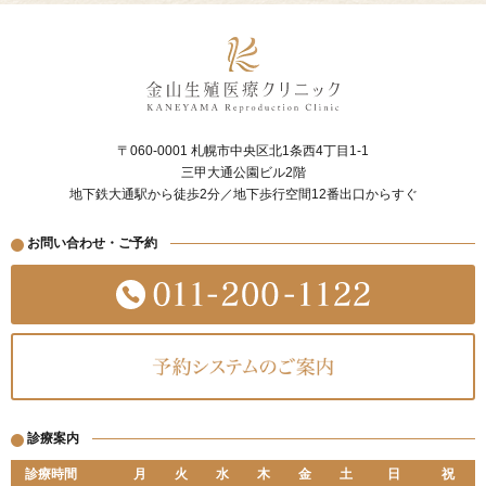
〒060-0001 札幌市中央区北1条西4丁目1-1
三甲大通公園ビル2階
地下鉄大通駅から徒歩2分／地下歩行空間12番出口からすぐ
お問い合わせ・ご予約
診療案内
診療時間
月
火
水
木
金
土
日
祝